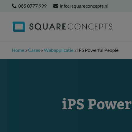
085 0777 999
info@squareconcepts.nl
Home
»
Cases
»
Webapplicatie
»
IPS Powerful People
iPS Power