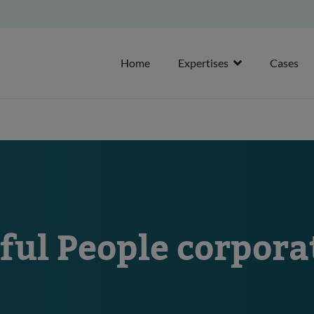
Home
Expertises
Cases
ful People corpora