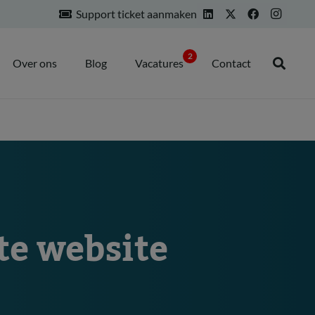
Support ticket aanmaken
2
Over ons
Blog
Vacatures
Contact
te website