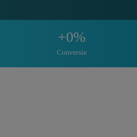
+
0
%
Conversie