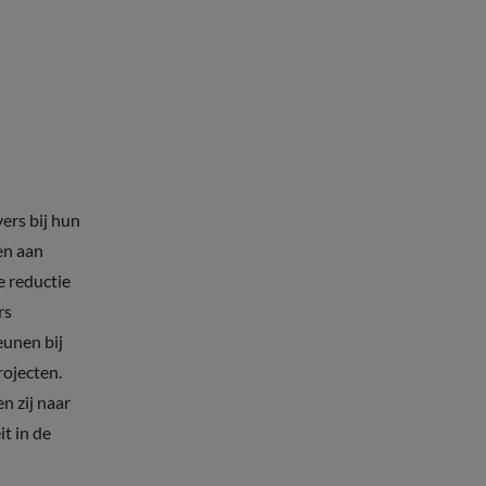
ers bij hun
en aan
e reductie
rs
eunen bij
rojecten.
n zij naar
t in de