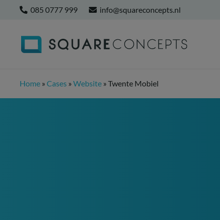
085 0777 999
info@squareconcepts.nl
Home
»
Cases
»
Website
»
Twente Mobiel