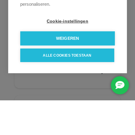
personaliseren.
Cookie-instellingen
Retail RFID-labels
WEIGEREN
RFID-labels ontwikkeld voor de
retailsector, waar snelheid,
ALLE COOKIES TOESTAAN
nauwkeurigheid en inzicht essentieel
zijn.