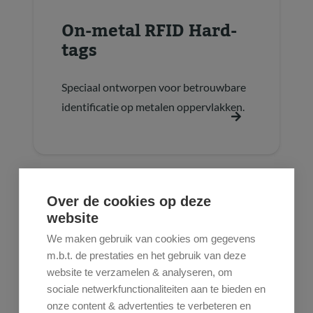
On-metal RFID Hard-
tags
Speciaal ontworpen voor betrouwbare
identificatie op metalen oppervlakken.
Over de cookies op deze
website
We maken gebruik van cookies om gegevens
m.b.t. de prestaties en het gebruik van deze
website te verzamelen & analyseren, om
sociale netwerkfunctionaliteiten aan te bieden en
onze content & advertenties te verbeteren en