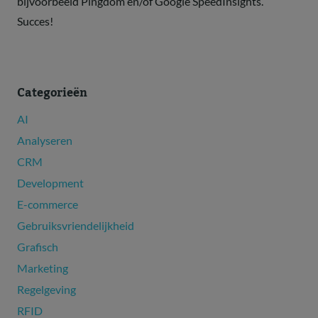
bijvoorbeeld Pingdom en/of Google SpeedInsights.
Succes!
Categorieën
AI
Analyseren
CRM
Development
E-commerce
Gebruiksvriendelijkheid
Grafisch
Marketing
Regelgeving
RFID