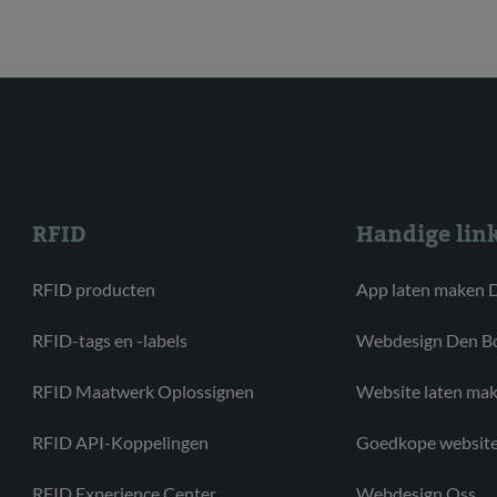
RFID
Handige lin
RFID producten
App laten maken 
RFID-tags en -labels
Webdesign Den B
RFID Maatwerk Oplossignen
Website laten ma
RFID API-Koppelingen
Goedkope website
RFID Experience Center
Webdesign Oss