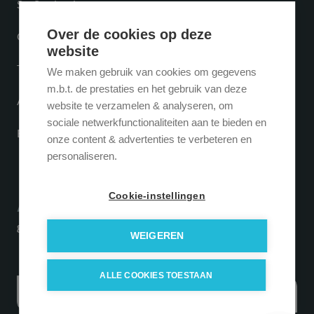
SaaS oplossingen
Over de cookies op deze
Online marketing
website
Tribe CRM API-koppeling
We maken gebruik van cookies om gegevens
m.b.t. de prestaties en het gebruik van deze
API-koppeling laten maken
website te verzamelen & analyseren, om
sociale netwerkfunctionaliteiten aan te bieden en
ERP koppeling
onze content & advertenties te verbeteren en
personaliseren.
Cookie-instellingen
Abonneer je om...
gratis
tips, updates en trends te ontvangen.
WEIGEREN
ALLE COOKIES TOESTAAN