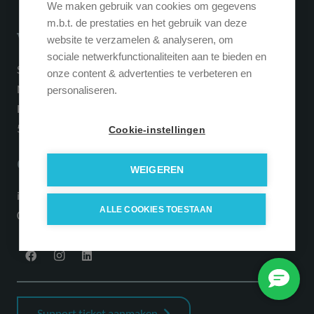
We maken gebruik van cookies om gegevens
m.b.t. de prestaties en het gebruik van deze
Vestiging
website te verzamelen & analyseren, om
sociale netwerkfunctionaliteiten aan te bieden en
SQUARE Concepts HQ
onze content & advertenties te verbeteren en
Neon Complex
personaliseren.
Hogeweg 137
5301 LL Zaltbommel
Cookie-instellingen
Contact
WEIGEREN
info@squareconcepts.nl
ALLE COOKIES TOESTAAN
085 0777 999
Support ticket aanmaken