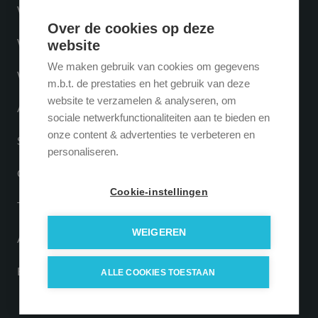
Website laten maken
Over de cookies op deze
Webshop laten maken
website
We maken gebruik van cookies om gegevens
Webapplicatie laten maken
m.b.t. de prestaties en het gebruik van deze
website te verzamelen & analyseren, om
App laten maken
sociale netwerkfunctionaliteiten aan te bieden en
onze content & advertenties te verbeteren en
SaaS oplossingen
personaliseren.
Online marketing
Cookie-instellingen
Tribe CRM API-koppeling
WEIGEREN
API-koppeling laten maken
ERP koppeling
ALLE COOKIES TOESTAAN