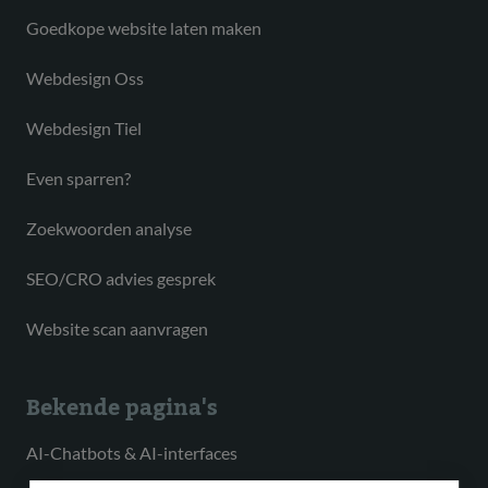
Goedkope website laten maken
Webdesign Oss
Webdesign Tiel
Even sparren?
Zoekwoorden analyse
SEO/CRO advies gesprek
Website scan aanvragen
Bekende pagina's
AI-Chatbots & AI-interfaces